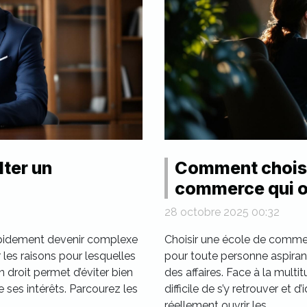
ter un
Comment choisi
commerce qui o
professionnelle
28 octobre 2025 00:32
 rapidement devenir complexe
Choisir une école de comme
es raisons pour lesquelles
pour toute personne aspirant
en droit permet d’éviter bien
des affaires. Face à la multi
 ses intérêts. Parcourez les
difficile de s’y retrouver et d
réellement ouvrir les...