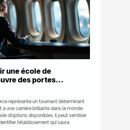
r une école de
uvre des portes
s ?
rce représente un tournant déterminant
 à une carrière brillante dans le monde
tude d’options disponibles, il peut sembler
’identifier l’établissement qui saura