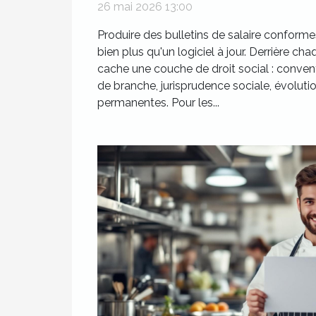
droit social ?
26 mai 2026 13:00
Produire des bulletins de salaire conform
bien plus qu'un logiciel à jour. Derrière cha
cache une couche de droit social : conven
de branche, jurisprudence sociale, évolutio
permanentes. Pour les...