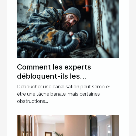
Comment les experts
débloquent-ils les
canalisations les plus
Déboucher une canalisation peut sembler
récalcitrantes ?
être une tâche banale, mais certaines
obstructions...