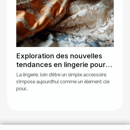
Exploration des nouvelles
tendances en lingerie pour
des soirées spéciales
La lingerie, loin d’être un simple accessoire,
s’impose aujourd’hui comme un élément clé
pour...