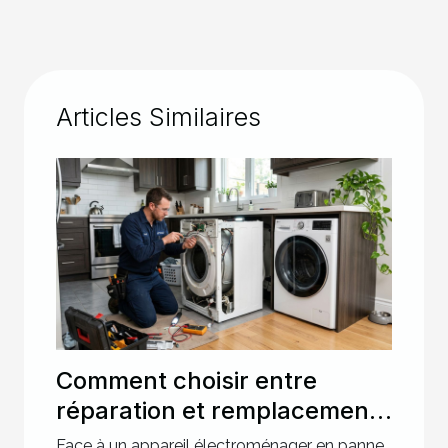
Articles Similaires
Comment choisir entre
réparation et remplacement
pour votre électroménager ?
Face à un appareil électroménager en panne,