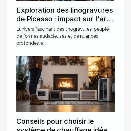
Exploration des linogravures
de Picasso : impact sur l'art
moderne ?
L’univers fascinant des linogravures, peuplé
de formes audacieuses et de nuances
profondes, a...
Conseils pour choisir le
système de chauffage idéal