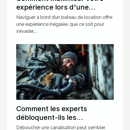
expérience lors d'une
location de bateau ?
Naviguer à bord d’un bateau de location offre
une expérience inégalée, que ce soit pour
s’évader,...
Comment les experts
débloquent-ils les
canalisations les plus
Déboucher une canalisation peut sembler