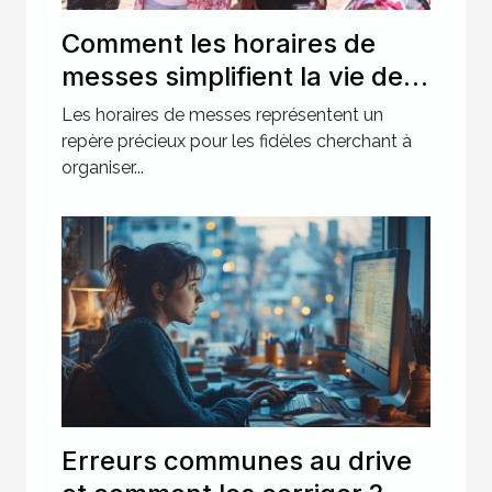
Comment les horaires de
messes simplifient la vie des
pratiquants ?
Les horaires de messes représentent un
repère précieux pour les fidèles cherchant à
organiser...
Erreurs communes au drive