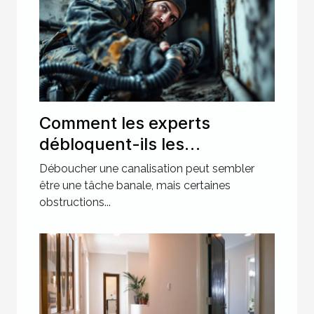
Comment les experts
débloquent-ils les
canalisations les plus
Déboucher une canalisation peut sembler
récalcitrantes ?
être une tâche banale, mais certaines
obstructions...