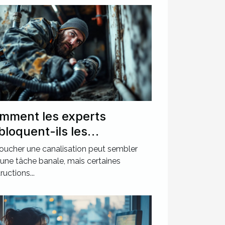
mment les experts
bloquent-ils les
nalisations les plus
ucher une canalisation peut sembler
calcitrantes ?
 une tâche banale, mais certaines
ructions...