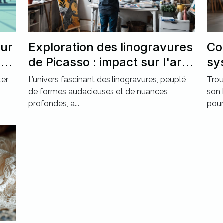
our
Exploration des linogravures
Co
ec
de Picasso : impact sur l'art
sy
moderne ?
po
ter
L’univers fascinant des linogravures, peuplé
Trou
de formes audacieuses et de nuances
son 
profondes, a...
pour.