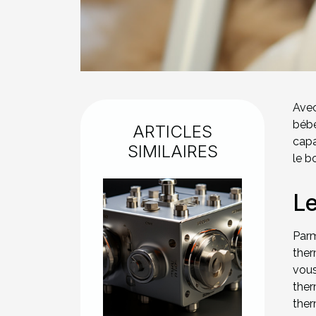
Avec
bébé
ARTICLES
capa
SIMILAIRES
le b
Le
Parm
ther
vous
the
ther