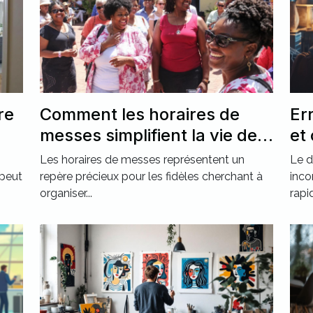
re
Comment les horaires de
Er
messes simplifient la vie des
et
pratiquants ?
Les horaires de messes représentent un
Le d
 peut
repère précieux pour les fidèles cherchant à
inco
organiser...
rapi