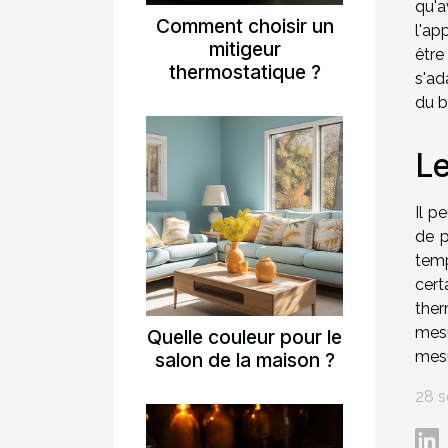
qu'a
Comment choisir un
l'ap
mitigeur
être
thermostatique ?
s'ad
du b
Le
Il p
de p
temp
cer
ther
mesu
Quelle couleur pour le
mes
salon de la maison ?
28 s