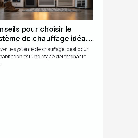
nseils pour choisir le
stème de chauffage idéal
ur votre maison
ver le système de chauffage idéal pour
habitation est une étape déterminante
..