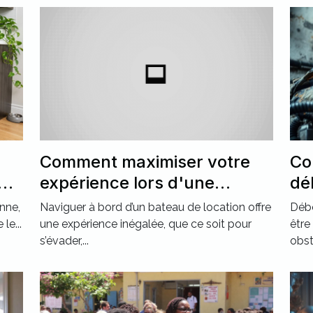
Comment maximiser votre
Co
nt
expérience lors d'une
dé
r ?
location de bateau ?
ca
nne,
Naviguer à bord d’un bateau de location offre
Débo
ré
le...
une expérience inégalée, que ce soit pour
être
s’évader,...
obst