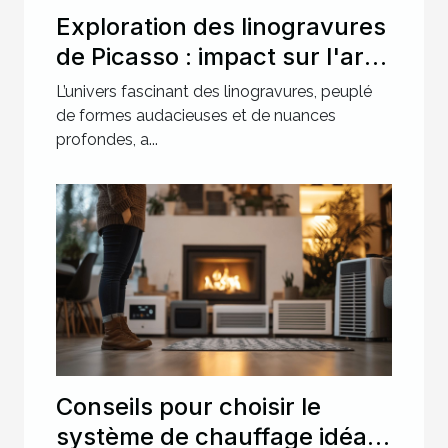
Exploration des linogravures
de Picasso : impact sur l'art
moderne ?
L’univers fascinant des linogravures, peuplé
de formes audacieuses et de nuances
profondes, a...
Conseils pour choisir le
système de chauffage idéal