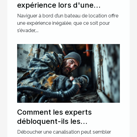
expérience lors d'une
location de bateau ?
Naviguer à bord d’un bateau de location offre
une expérience inégalée, que ce soit pour
s’évader,...
Comment les experts
débloquent-ils les
canalisations les plus
Déboucher une canalisation peut sembler