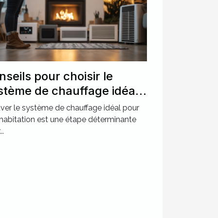
nseils pour choisir le
stème de chauffage idéal
ur votre maison
ver le système de chauffage idéal pour
habitation est une étape déterminante
..