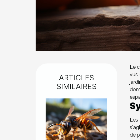
Le c
vus 
ARTICLES
jard
SIMILAIRES
dome
espa
Sy
Les 
s'ag
de p