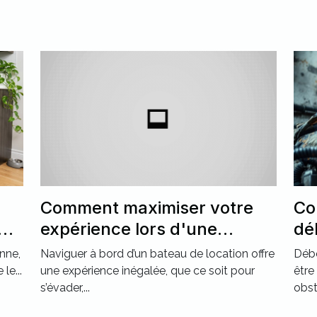
Comment maximiser votre
Co
nt
expérience lors d'une
dé
r ?
location de bateau ?
ca
nne,
Naviguer à bord d’un bateau de location offre
Débo
ré
le...
une expérience inégalée, que ce soit pour
être
s’évader,...
obst