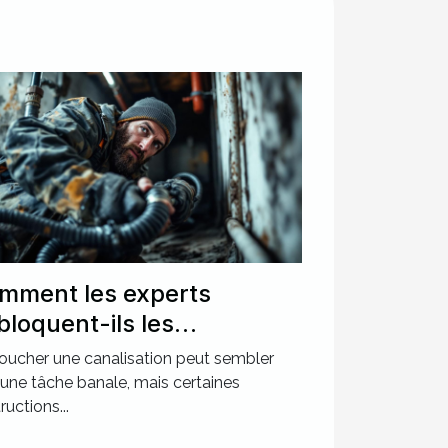
mment les experts
bloquent-ils les
nalisations les plus
ucher une canalisation peut sembler
calcitrantes ?
 une tâche banale, mais certaines
ructions...