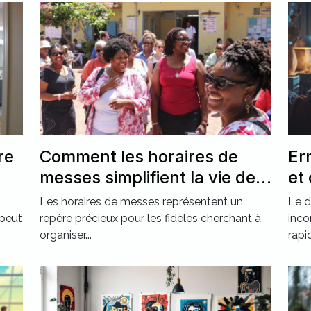
re
Comment les horaires de
Er
messes simplifient la vie des
et
pratiquants ?
Les horaires de messes représentent un
Le d
 peut
repère précieux pour les fidèles cherchant à
inco
organiser...
rapi