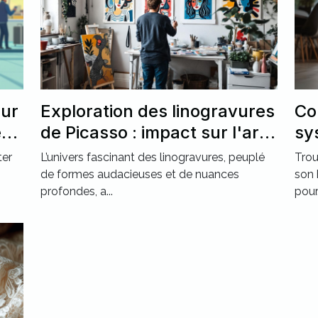
our
Exploration des linogravures
Co
ec
de Picasso : impact sur l'art
sy
moderne ?
po
ter
L’univers fascinant des linogravures, peuplé
Trou
de formes audacieuses et de nuances
son 
profondes, a...
pour.