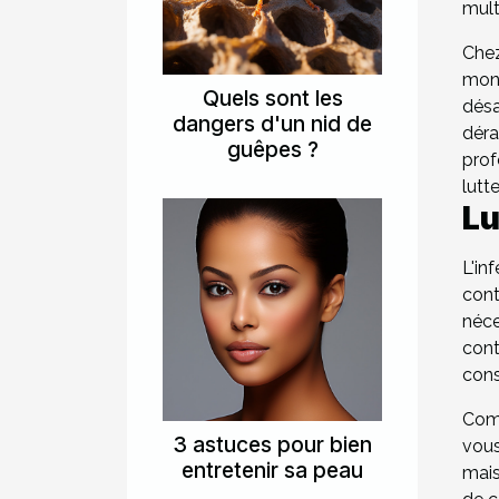
mult
Che
mond
Quels sont les
désa
dangers d'un nid de
déra
guêpes ?
prof
lutt
Lu
L'in
cont
néce
cont
cons
Comb
3 astuces pour bien
vous
entretenir sa peau
mais