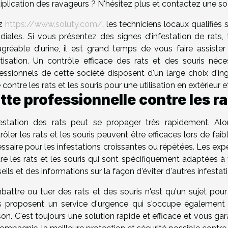
iplication des ravageurs ? N'hésitez plus et contactez une soc
z
https://www.soluty.com/
, les techniciens locaux qualifié
iales. Si vous présentez des signes d'infestation de rats
gréable d'urine, il est grand temps de vous faire assiste
tisation. Un contrôle efficace des rats et des souris nécess
essionnels de cette société disposent d'un large choix d'in
e contre les rats et les souris pour une utilisation en extérieur et
tte professionnelle contre les ra
festation des rats peut se propager très rapidement. Alo
rôler les rats et les souris peuvent être efficaces lors de fai
ssaire pour les infestations croissantes ou répétées. Les expe
re les rats et les souris qui sont spécifiquement adaptées 
eils et des informations sur la façon d'éviter d'autres infestat
attre ou tuer des rats et des souris n'est qu'un sujet pou
 proposent un service d'urgence qui s'occupe également 
on. C'est toujours une solution rapide et efficace et vous gar