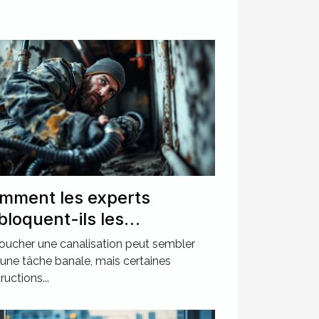
mment les experts
bloquent-ils les
nalisations les plus
ucher une canalisation peut sembler
calcitrantes ?
 une tâche banale, mais certaines
ructions...