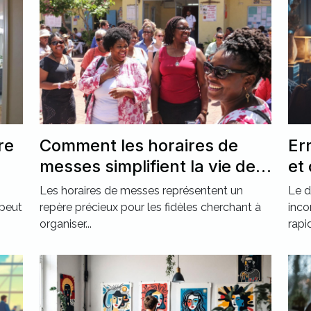
re
Comment les horaires de
Er
messes simplifient la vie des
et
pratiquants ?
Les horaires de messes représentent un
Le d
 peut
repère précieux pour les fidèles cherchant à
inco
organiser...
rapi