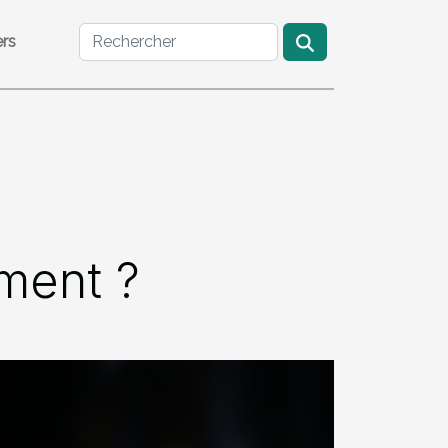
ers
ement ?