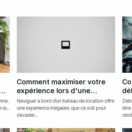
Comment maximiser votre
Co
nt
expérience lors d'une
dé
r ?
location de bateau ?
ca
nne,
Naviguer à bord d’un bateau de location offre
Débo
ré
le...
une expérience inégalée, que ce soit pour
être
s’évader,...
obst