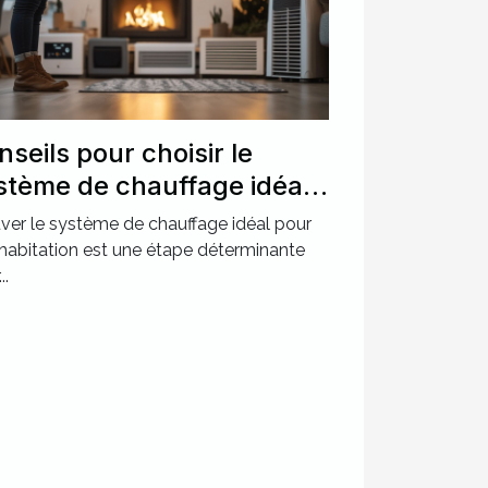
nseils pour choisir le
stème de chauffage idéal
ur votre maison
ver le système de chauffage idéal pour
habitation est une étape déterminante
..