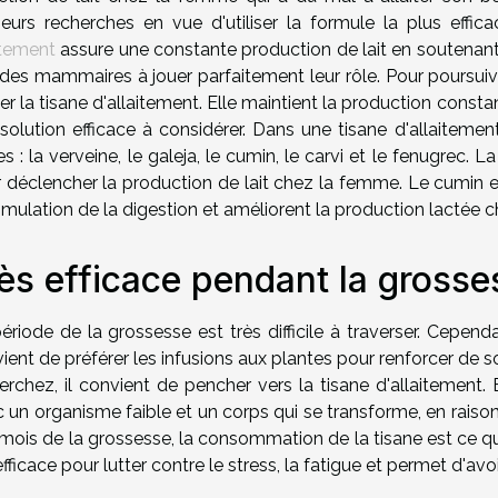
ieurs recherches en vue d'utiliser la formule la plus ef
itement
assure une constante production de lait en soutenant
des mammaires à jouer parfaitement leur rôle. Pour poursuiv
iser la tisane d'allaitement. Elle maintient la production cons
solution efficace à considérer. Dans une tisane d'allaitemen
es : la verveine, le galeja, le cumin, le carvi et le fenugrec. 
 déclencher la production de lait chez la femme. Le cumin et
timulation de la digestion et améliorent la production lactée 
ès efficace pendant la grosse
ériode de la grossesse est très difficile à traverser. Cependa
ient de préférer les infusions aux plantes pour renforcer de s
erchez, il convient de pencher vers la tisane d'allaitement.
 un organisme faible et un corps qui se transforme, en raiso
mois de la grossesse, la consommation de la tisane est ce qu'il
efficace pour lutter contre le stress, la fatigue et permet d'av