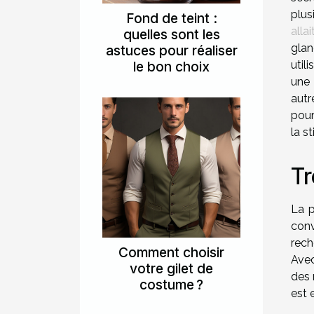
plus
Fond de teint :
alla
quelles sont les
glan
astuces pour réaliser
le bon choix
util
une 
autr
pour
la s
Tr
La p
conv
rech
Comment choisir
Avec
votre gilet de
des 
costume ?
est 