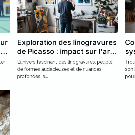
our
Exploration des linogravures
Co
ec
de Picasso : impact sur l'art
sy
moderne ?
po
ter
L’univers fascinant des linogravures, peuplé
Trou
de formes audacieuses et de nuances
son 
profondes, a...
pour.