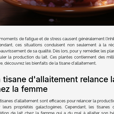
moments de fatigue et de stress causent généralement l'inhi
ndant, ces situations conduisent non seulement à la rédu
pauvrissement de sa qualité. Dès lors, pour y remédier, les pla
uler la production du lait. Ces plantes contiennent des milli
re, découvrez les bienfaits de la tisane d'allaitement.
 tisane d'allaitement relance 
hez la femme
tisanes d'allaitement sont efficaces pour relancer la product
 leurs propriétés galactogènes. Cependant, les tisanes d
étion de lait chez la femme qui a du mal à allaiter son béb