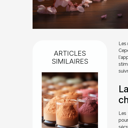
Les 
Cepe
ARTICLES
l'ap
SIMILAIRES
stim
suiv
La
c
Les 
pour
sécr