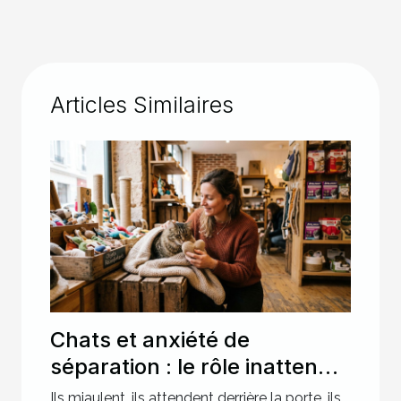
Articles Similaires
Chats et anxiété de
séparation : le rôle inattendu
des objets rassurants en
Ils miaulent, ils attendent derrière la porte, ils