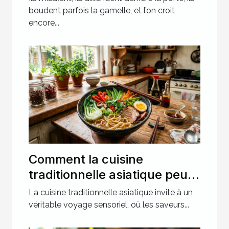
boutique
boudent parfois la gamelle, et l’on croit
encore...
Comment la cuisine
traditionnelle asiatique peut
raviver vos papilles ?
La cuisine traditionnelle asiatique invite à un
véritable voyage sensoriel, où les saveurs...