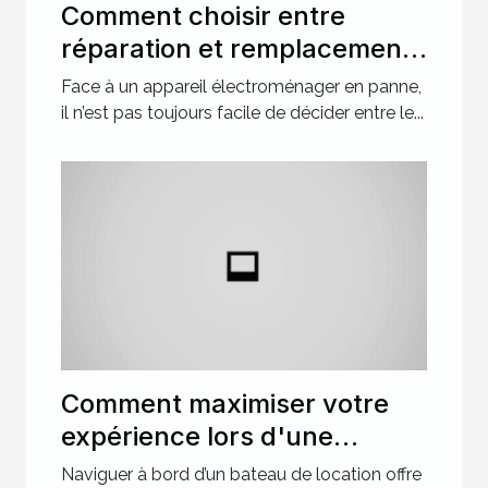
Comment choisir entre
réparation et remplacement
pour votre électroménager ?
Face à un appareil électroménager en panne,
il n’est pas toujours facile de décider entre le...
Comment maximiser votre
expérience lors d'une
location de bateau ?
Naviguer à bord d’un bateau de location offre